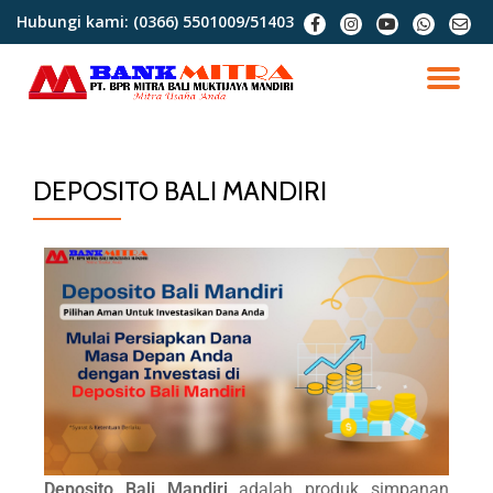
Hubungi kami:
(0366) 5501009/51403
Lompat
ke
konten
DEPOSITO BALI MANDIRI
Deposito Bali Mandiri
adalah produk simpanan