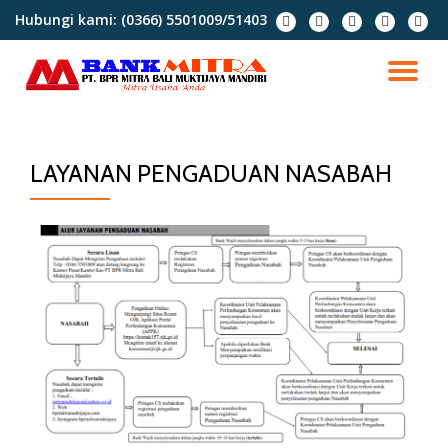
Hubungi kami:
(0366) 5501009/51403
Lompat
ke
konten
LAYANAN PENGADUAN NASABAH