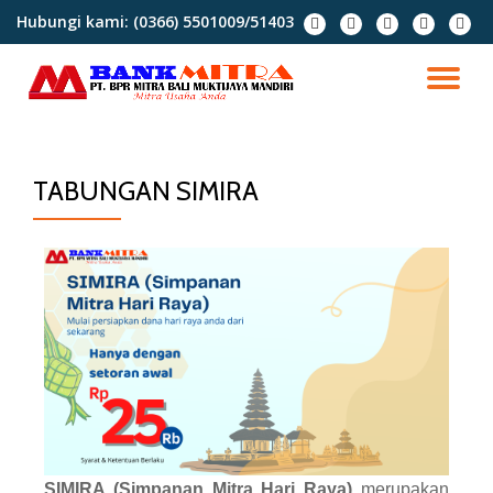
Hubungi kami:
(0366) 5501009/51403
Lompat
ke
konten
TABUNGAN SIMIRA
SIMIRA (Simpanan Mitra Hari Raya)
merupakan