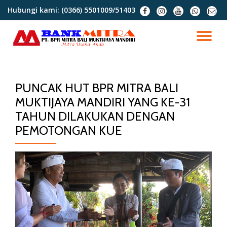
Hubungi kami:
(0366) 5501009/51403
fa-
fa-
fa-
fa-
fa-
facebook
instagram
youtube
whatsapp
envel
Lompat
o
ke
NA
konten
AL
PUNCAK HUT BPR MITRA BALI
MUKTIJAYA MANDIRI YANG KE-31
TAHUN DILAKUKAN DENGAN
PEMOTONGAN KUE