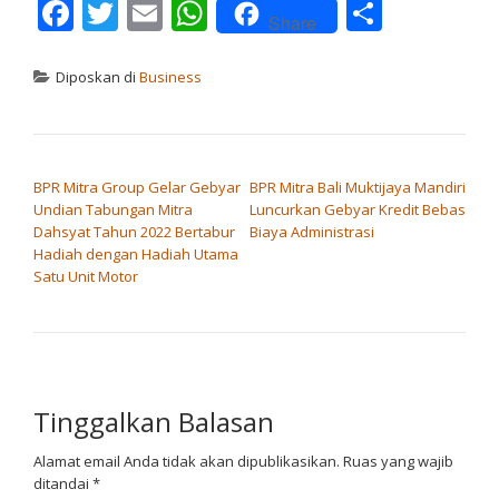
Facebook
Twitter
Email
WhatsApp
Share
Share
Diposkan di
Business
NAVIGASI POS
BPR Mitra Group Gelar Gebyar
BPR Mitra Bali Muktijaya Mandiri
Undian Tabungan Mitra
Luncurkan Gebyar Kredit Bebas
Dahsyat Tahun 2022 Bertabur
Biaya Administrasi
Hadiah dengan Hadiah Utama
Satu Unit Motor
Tinggalkan Balasan
Alamat email Anda tidak akan dipublikasikan.
Ruas yang wajib
ditandai
*