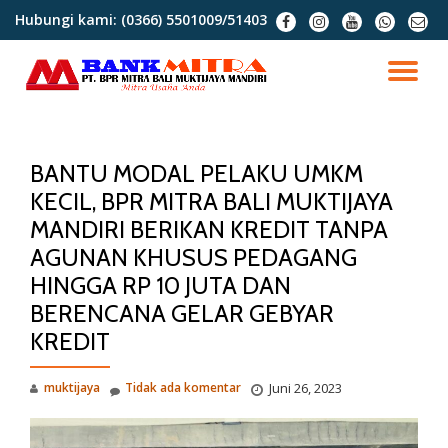
Hubungi kami:
(0366) 5501009/51403
fa-
fa-
fa-
fa-
fa-
facebook
instagram
youtube
whatsapp
envel
Lompat
o
ke
NA
konten
AL
BANTU MODAL PELAKU UMKM
KECIL, BPR MITRA BALI MUKTIJAYA
MANDIRI BERIKAN KREDIT TANPA
AGUNAN KHUSUS PEDAGANG
HINGGA RP 10 JUTA DAN
BERENCANA GELAR GEBYAR
KREDIT
muktijaya
Tidak ada komentar
Juni 26, 2023