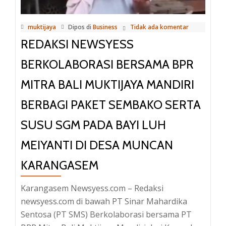
Pembiayaan
Pembelian
muktijaya
Dipos di
Business
Tidak ada komentar
Kendaraan
REDAKSI NEWSYESS
dengan
Suku
BERKOLABORASI BERSAMA BPR
Bunga
MITRA BALI MUKTIJAYA MANDIRI
Bersaing
BERBAGI PAKET SEMBAKO SERTA
SUSU SGM PADA BAYI LUH
MEIYANTI DI DESA MUNCAN
KARANGASEM
Karangasem Newsyess.com – Redaksi
newsyess.com di bawah PT Sinar Mahardika
Sentosa (PT SMS) Berkolaborasi bersama PT