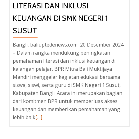
LITERASI DAN INKLUSI
Dorong
Anak
KEUANGAN DI SMK NEGERI 1
Muda
Bangli
SUSUT
Berani
Bangli, baliuptedenews.com 20 Desember 2024
Merantau
– Dalam rangka mendukung peningkatan
pemahaman literasi dan inklusi keuangan di
kalangan pelajar, BPR Mitra Bali Muktijaya
Mandiri menggelar kegiatan edukasi bersama
siswa, siswi, serta guru di SMK Negeri 1 Susut,
Kabupaten Bangli. Acara ini merupakan bagian
dari komitmen BPR untuk memperluas akses
keuangan dan memberikan pemahaman yang
lebih baik
Baca
[…]
selengkapnya
tentangBersama