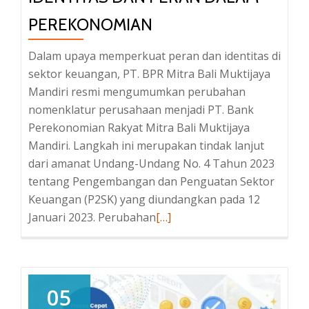
PEREKONOMIAN
Dalam upaya memperkuat peran dan identitas di
sektor keuangan, PT. BPR Mitra Bali Muktijaya
Mandiri resmi mengumumkan perubahan
nomenklatur perusahaan menjadi PT. Bank
Perekonomian Rakyat Mitra Bali Muktijaya
Mandiri. Langkah ini merupakan tindak lanjut
dari amanat Undang-Undang No. 4 Tahun 2023
tentang Pengembangan dan Penguatan Sektor
Keuangan (P2SK) yang diundangkan pada 12
Januari 2023. Perubahan
Baca
[…]
selengkapnya
tentangPerubahan
Nomenklatur
PT.
05
BPR