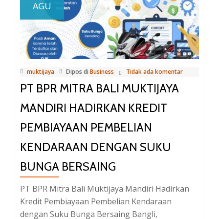
AGU
Mitra
Bali
Muktijaya
Mandiri:
Menuju
muktijaya
Dipos di
Business
Tidak ada komentar
Penguatan
PT BPR MITRA BALI MUKTIJAYA
Identitas
dan
MANDIRI HADIRKAN KREDIT
Peran
PEMBIAYAAN PEMBELIAN
dalam
Perekonomian
KENDARAAN DENGAN SUKU
BUNGA BERSAING
PT BPR Mitra Bali Muktijaya Mandiri Hadirkan
Kredit Pembiayaan Pembelian Kendaraan
dengan Suku Bunga Bersaing Bangli,