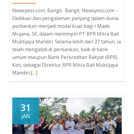
Newsyess.com, Bangli. Bangli, Newsyess.com –
Dedikasi dan pengalaman panjang dalam dunia
perbankan menjadi modal kuat bagi I Made
Mujana, SE, dalam memimpin PT BPR Mitra Bali
Muktijaya Mandiri. Selama lebih dari 27 tahun, ia
telah mengabdi di perbankan, baik di bank
umum maupun Bank Perkreditan Rakyat (BPR).
Kini, sebagai Direktur BPR Mitra Bali Muktijaya
Mandiri,
Baca
[…]
selengkapnya
tentangI
Made
Mujana:
31
27
JAN
Tahun
Lebih