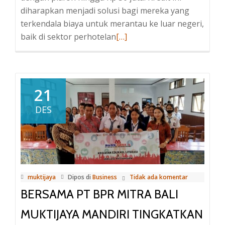
diharapkan menjadi solusi bagi mereka yang
terkendala biaya untuk merantau ke luar negeri,
baik di sektor perhotelan
Baca
[…]
selengkapnya
tentangSiapkan
Kredit
Khusus
21
PMI
DES
Hingga
Rp
50
juta,
BPR
muktijaya
Dipos di
Business
Tidak ada komentar
Mitra
BERSAMA PT BPR MITRA BALI
Bali
Muktijaya
MUKTIJAYA MANDIRI TINGKATKAN
Mandiri