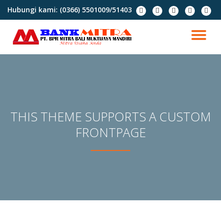
Hubungi kami:
(0366) 5501009/51403
fa-
fa-
fa-
fa-
fa-
facebook
instagram
youtube
whatsapp
envel
Lompat
o
ke
NA
konten
AL
THIS THEME SUPPORTS A CUSTOM
FRONTPAGE