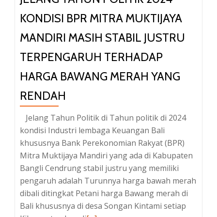
Sembako
KONDISI BPR MITRA MUKTIJAYA
serta
MANDIRI MASIH STABIL JUSTRU
Susu
SGM
TERPENGARUH TERHADAP
pada
Bayi
HARGA BAWANG MERAH YANG
Luh
RENDAH
Meiyanti
di
Jelang Tahun Politik di Tahun politik di 2024
Desa
kondisi Industri lembaga Keuangan Bali
Muncan
khususnya Bank Perekonomian Rakyat (BPR)
Karangasem
Mitra Muktijaya Mandiri yang ada di Kabupaten
Bangli Cendrung stabil justru yang memiliki
pengaruh adalah Turunnya harga bawah merah
dibali ditingkat Petani harga Bawang merah di
Bali khususnya di desa Songan Kintami setiap