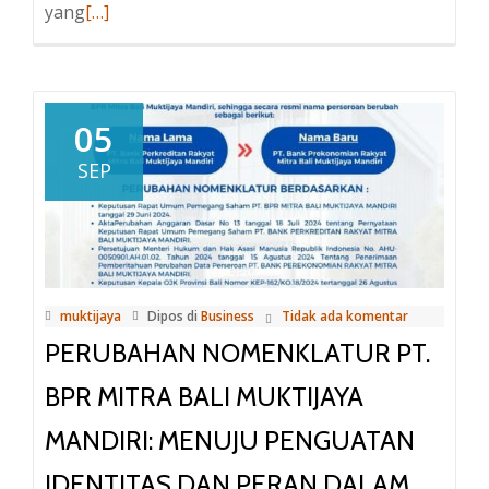
yang
Baca
[…]
selengkapnya
tentangPT.
BPR
Mitra
05
Bali
SEP
Muktijaya
Mandiri
Mengucapkan
Selamat
Hari
muktijaya
Dipos di
Business
Tidak ada komentar
Raya
PERUBAHAN NOMENKLATUR PT.
Galungan
dan
BPR MITRA BALI MUKTIJAYA
Kuningan
MANDIRI: MENUJU PENGUATAN
IDENTITAS DAN PERAN DALAM