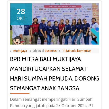
PT
BPR
28
Mitra
OKT
Bali
Muktijaya
Mandiri
Tingkatkan
Literasi
muktijaya
Dipos di
Business
Tidak ada komentar
dan
BPR MITRA BALI MUKTIJAYA
Inklusi
Keuangan
MANDIRI UCAPKAN SELAMAT
di
HARI SUMPAH PEMUDA, DORONG
SMK
Negeri
SEMANGAT ANAK BANGSA
1
Susut
Dalam semangat memperingati Hari Sumpah
Pemuda yang jatuh pada 28 Oktober 2024, PT.