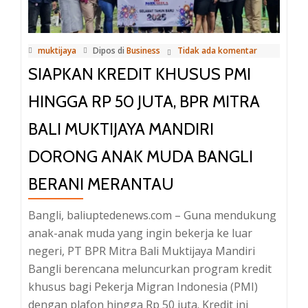
Mengabdi
di
Perbankan,
muktijaya
Dipos di
Business
Tidak ada komentar
Kini
SIAPKAN KREDIT KHUSUS PMI
Bangga
Melayani
HINGGA RP 50 JUTA, BPR MITRA
Masyarakat
BALI MUKTIJAYA MANDIRI
Lewat
BPR
DORONG ANAK MUDA BANGLI
BERANI MERANTAU
Bangli, baliuptedenews.com – Guna mendukung
anak-anak muda yang ingin bekerja ke luar
negeri, PT BPR Mitra Bali Muktijaya Mandiri
Bangli berencana meluncurkan program kredit
khusus bagi Pekerja Migran Indonesia (PMI)
dengan plafon hingga Rp 50 juta. Kredit ini