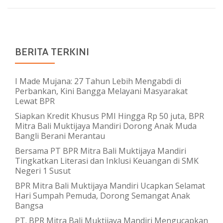
POS
Muktijaya
Mandiri
bersama
Redaksi
BERITA TERKINI
Newsyess
Berbagi
Paket
I Made Mujana: 27 Tahun Lebih Mengabdi di
Perbankan, Kini Bangga Melayani Masyarakat
Sembako
Lewat BPR
kepada
Siapkan Kredit Khusus PMI Hingga Rp 50 juta, BPR
Niang
Mitra Bali Muktijaya Mandiri Dorong Anak Muda
Raka
Bangli Berani Merantau
Janda
Bersama PT BPR Mitra Bali Muktijaya Mandiri
Asal
Tingkatkan Literasi dan Inklusi Keuangan di SMK
Banjar
Negeri 1 Susut
Triwangsa
BPR Mitra Bali Muktijaya Mandiri Ucapkan Selamat
Hari Sumpah Pemuda, Dorong Semangat Anak
Suwat
Bangsa
Gianyar
PT. BPR Mitra Bali Muktijaya Mandiri Mengucapkan