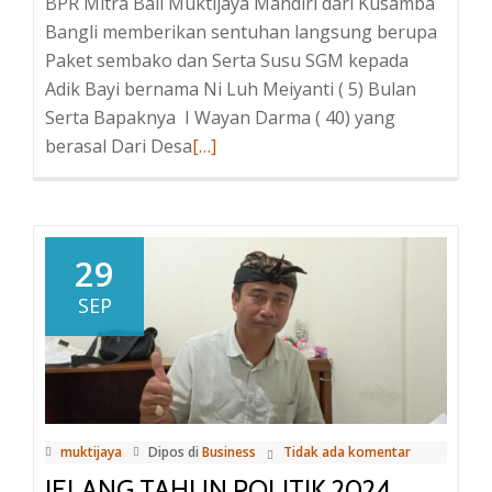
BPR Mitra Bali Muktijaya Mandiri dari Kusamba
Bangli memberikan sentuhan langsung berupa
Paket sembako dan Serta Susu SGM kepada
Adik Bayi bernama Ni Luh Meiyanti ( 5) Bulan
Serta Bapaknya I Wayan Darma ( 40) yang
berasal Dari Desa
Baca
[…]
selengkapnya
tentangRedaksi
Newsyess
Berkolaborasi
29
bersama
SEP
BPR
Mitra
Bali
Muktijaya
Mandiri
muktijaya
Dipos di
Business
Tidak ada komentar
berbagi
JELANG TAHUN POLITIK 2024
paket