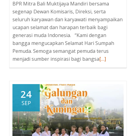
BPR Mitra Bali Muktijaya Mandiri bersama
segenap Dewan Komisaris, Direksi, serta
seluruh karyawan dan karyawati menyampaikan
ucapan selamat dan harapan terbaik bagi
generasi muda Indonesia. “Kami dengan
bangga mengucapkan Selamat Hari Sumpah
Pemuda. Semoga semangat pemuda terus
menjadi sumber inspirasi bagi bangsa
Baca
[…]
selengkapnya
tentangBPR
Mitra
Bali
24
Muktijaya
SEP
Mandiri
Ucapkan
Selamat
Hari