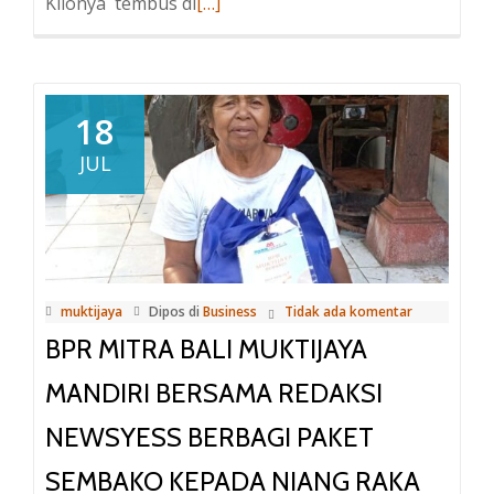
Kilonya tembus di
Baca
[…]
selengkapnya
tentangJelang
Tahun
Politik
18
2024
JUL
Kondisi
BPR
Mitra
Muktijaya
Mandiri
muktijaya
Dipos di
Business
Tidak ada komentar
Masih
BPR MITRA BALI MUKTIJAYA
Stabil
Justru
MANDIRI BERSAMA REDAKSI
Terpengaruh
NEWSYESS BERBAGI PAKET
Terhadap
Harga
SEMBAKO KEPADA NIANG RAKA
Bawang