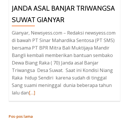
Merah
JANDA ASAL BANJAR TRIWANGSA
yang
SUWAT GIANYAR
Rendah
Gianyar, Newsyess.com – Redaksi newsyess.com
di bawah PT Sinar Mahardika Sentosa (PT SMS)
bersama PT BPR Mitra Bali Muktijaya Mandir
Bangli kembali memberikan bantuan sembako
Dewa Biang Raka ( 70) Janda asal Banjar
Triwangsa Desa Suwat. Saat ini Kondisi Niang
Raka hidup Sendiri karena sudah di tinggal
Sang suami meninggal dunia beberapa tahun
lalu dan
Baca
[…]
selengkapnya
tentangBPR
Mitra
Pos-pos lama
NAVIGASI
Bali