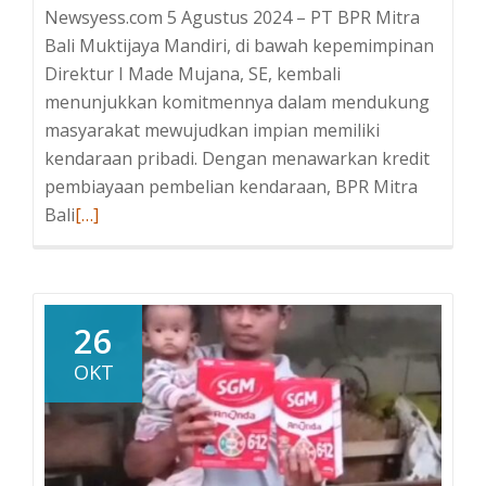
Newsyess.com 5 Agustus 2024 – PT BPR Mitra
Bali Muktijaya Mandiri, di bawah kepemimpinan
Direktur I Made Mujana, SE, kembali
menunjukkan komitmennya dalam mendukung
masyarakat mewujudkan impian memiliki
kendaraan pribadi. Dengan menawarkan kredit
pembiayaan pembelian kendaraan, BPR Mitra
Bali
Baca
[…]
selengkapnya
tentangPT
BPR
Mitra
26
Bali
OKT
Muktijaya
Mandiri
Hadirkan
Kredit