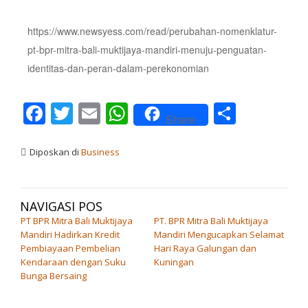
https://www.newsyess.com/read/perubahan-nomenklatur-
pt-bpr-mitra-bali-muktijaya-mandiri-menuju-penguatan-
identitas-dan-peran-dalam-perekonomian
Facebook
Twitter
Email
WhatsApp
Share
Share
Diposkan di
Business
NAVIGASI POS
PT BPR Mitra Bali Muktijaya
PT. BPR Mitra Bali Muktijaya
Mandiri Hadirkan Kredit
Mandiri Mengucapkan Selamat
Pembiayaan Pembelian
Hari Raya Galungan dan
Kendaraan dengan Suku
Kuningan
Bunga Bersaing