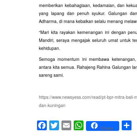
memberikan kebahagiaan, kedamaian, dan kekua
yang lapang dan penuh syukur. Galungan da
Adharma, di mana kebaikan selalu menang melawa
“Mari kita rayakan kemenangan ini dengan penu
Mandiri, seraya mengajak seluruh umat untuk ter
kehidupan.
Semoga momentum ini membawa ketenangan, k
antara kita semua. Rahajeng Rahina Galungan lan
sareng sami.
https://www.newsyess.com/read/pt-bpr-mitra-bali
dan-kuningan
Facebook
Twitter
Email
WhatsApp
Sh
Share